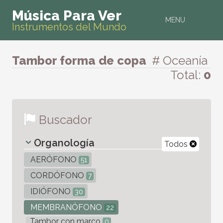
Música Para Ver
MENU
Instrumentos del Mundo
Tambor forma de copa
# Oceanía
Total:
0
Buscador
Organología
Todos
AERÓFONO
51
CORDÓFONO
7
IDIÓFONO
30
MEMBRANÓFONO
22
Tambor con marco
0