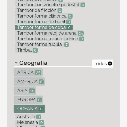
Tambor con zócalo/pedestal
0
Tambor de fricción
0
Tambor forma cilíndrica
0
Tambor forma de barril
0
Tambor forma de copa
0
Tambor forma reloj de arena
15
Tambor forma tronco-cónica
0
Tambor forma tubular
7
Timbal
0
Geografía
Todos
ÁFRICA
25
AMÉRICA
0
ASIA
14
EUROPA
0
OCEANÍA
0
Australia
0
Melanesia
0