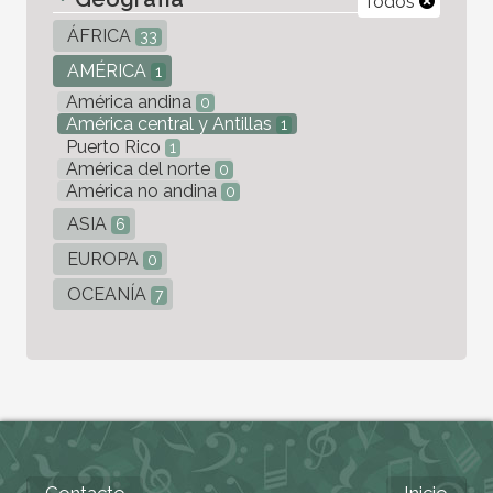
Todos
ÁFRICA
33
AMÉRICA
1
América andina
0
América central y Antillas
1
Puerto Rico
1
América del norte
0
América no andina
0
ASIA
6
EUROPA
0
OCEANÍA
7
Contacto
Inicio