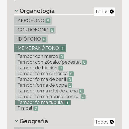
Organología
Todos
AERÓFONO
8
CORDÓFONO
5
IDIÓFONO
5
MEMBRANÓFONO
2
Tambor con marco
0
Tambor con zócalo/pedestal
0
Tambor de fricción
0
Tambor forma cilíndrica
0
Tambor forma de barril
0
Tambor forma de copa
1
Tambor forma reloj de arena
0
Tambor forma tronco-cónica
0
Tambor forma tubular
1
Timbal
0
Geografía
Todos