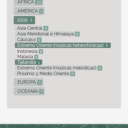
ÁFRICA
33
AMÉRICA
1
ASIA
6
Asia Central
0
Asia Meridional e Himalaya
0
Cáucaso
0
Extremo Oriente (músicas heterofónicas)
6
Indonesia
4
Malasia
1
Tailandia
1
Extremo Oriente (músicas melódicas)
0
Próximo y Medio Oriente
0
EUROPA
0
OCEANÍA
7