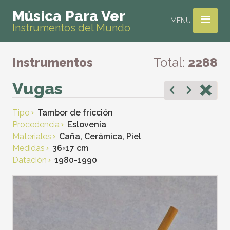
≡
Música Para Ver
MENU
Instrumentos del Mundo
Instrumentos
Total:
2288
Vugas
Tipo
Tambor de fricción
Procedencia
Eslovenia
Materiales
Caña, Cerámica, Piel
Medidas
36
×
17 cm
Datación
1980-1990