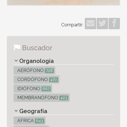
Compartir:
Buscador
Organología
AERÓFONO
728
CORDÓFONO
470
IDIÓFONO
667
MEMBRANÓFONO
423
Geografía
ÁFRICA
643