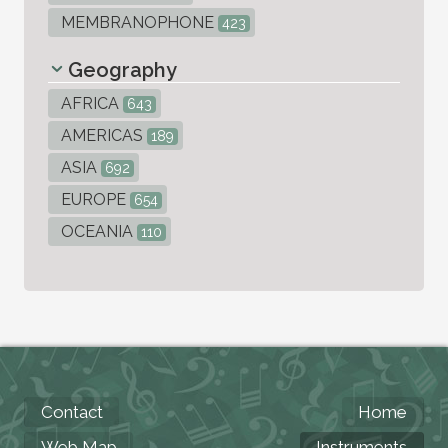
MEMBRANOPHONE
423
Geography
AFRICA
643
AMERICAS
189
ASIA
692
EUROPE
654
OCEANIA
110
Contact
Home
Web Map
Instruments