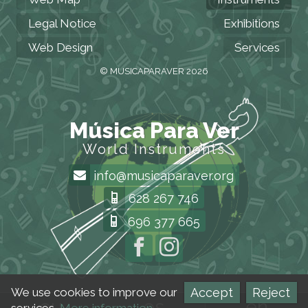
Legal Notice
Exhibitions
Web Design
Services
© MUSICAPARAVER 2026
Música Para Ver
World Instruments
info@musicaparaver.org
628 267 746
696 377 665
Accept
Reject
We use cookies to improve our
eu
es
en