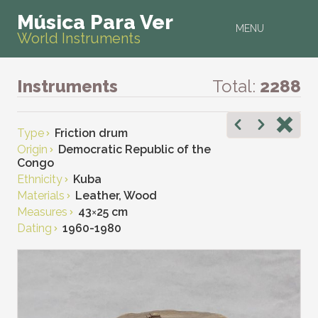
Música Para Ver
MENU
World Instruments
Instruments
Total:
2288
Type
Friction drum
Origin
Democratic Republic of the
Congo
Ethnicity
Kuba
Materials
Leather, Wood
Measures
43
×
25 cm
Dating
1960-1980