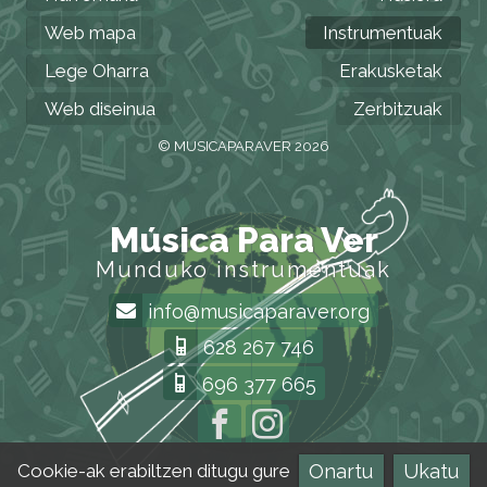
Web mapa
Instrumentuak
Lege Oharra
Erakusketak
Web diseinua
Zerbitzuak
© MUSICAPARAVER 2026
Música Para Ver
Munduko instrumentuak
info@musicaparaver.org
628 267 746
696 377 665
Onartu
Ukatu
Cookie-ak erabiltzen ditugu gure