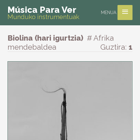
≡
Música Para Ver
MENUA
Munduko instrumentuak
Biolina (hari igurtzia)
# Afrika
mendebaldea
Guztira:
1