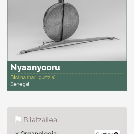
Nyaanyooru
Biolina (hari igurtzia)
Senegal
Bilatzailea
Organologia