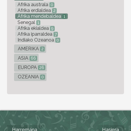
Afrika australa
0
Afrika erdialdea
2
Afrika mendebaldea
1
Senegal
1
Afrika ekialdea
9
Afrika iparraldea
7
Indiako Ozeanoa
0
AMERIKA
2
ASIA
66
EUROPA
26
OZEANIA
0
Harremana
Hasiera