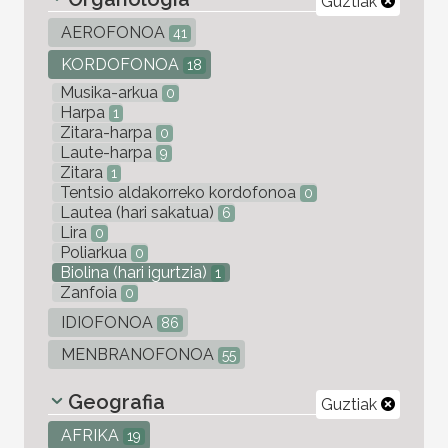
Guztiak
AEROFONOA
41
KORDOFONOA
18
Musika-arkua
0
Harpa
1
Zitara-harpa
0
Laute-harpa
9
Zitara
1
Tentsio aldakorreko kordofonoa
0
Lautea (hari sakatua)
6
Lira
0
Poliarkua
0
Biolina (hari igurtzia)
1
Zanfoia
0
IDIOFONOA
86
MENBRANOFONOA
55
Geografia
Guztiak
AFRIKA
19