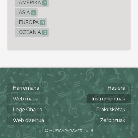
AMERIKA
2
ASIA
4
EUROPA
0
OZEANIA
0
Harremana
Hasiera
Web mapa
Instrumentuak
Lege Oharra
Erakusketak
Web diseinua
Zerbitzuak
© MUSICAPARAVER 2026