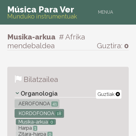
Música Para Ver
MENUA
Munduko instrumentuak
Musika-arkua
# Afrika
mendebaldea
Guztira:
0
Bilatzailea
Organologia
Guztiak
AEROFONOA
41
KORDOFONOA
18
Musika-arkua
0
Harpa
1
Zitara-harpa
0