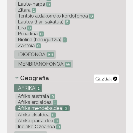
Laute-harpa
9
Zitara
1
Tentsio aldakorreko kordofonoa
0
Lautea (hari sakatua)
6
Lira
0
Poliarkua
0
Biolina (hari igurtzia)
1
Zanfoia
0
IDIOFONOA
86
MENBRANOFONOA
55
Geografia
Guztiak
AFRIKA
1
Afrika australa
0
Afrika erdialdea
1
Afrika mendebaldea
0
Afrika ekialdea
0
Afrika iparraldea
0
Indiako Ozeanoa
0