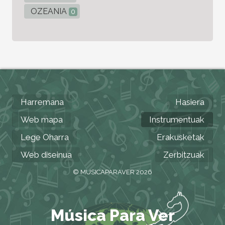
OZEANIA
0
Harremana
Hasiera
Web mapa
Instrumentuak
Lege Oharra
Erakusketak
Web diseinua
Zerbitzuak
© MUSICAPARAVER 2026
Música Para Ver