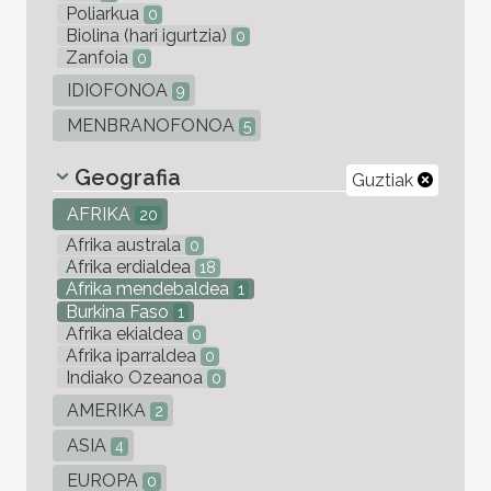
Poliarkua
0
Biolina (hari igurtzia)
0
Zanfoia
0
IDIOFONOA
9
MENBRANOFONOA
5
Geografia
Guztiak
AFRIKA
20
Afrika australa
0
Afrika erdialdea
18
Afrika mendebaldea
1
Burkina Faso
1
Afrika ekialdea
0
Afrika iparraldea
0
Indiako Ozeanoa
0
AMERIKA
2
ASIA
4
EUROPA
0