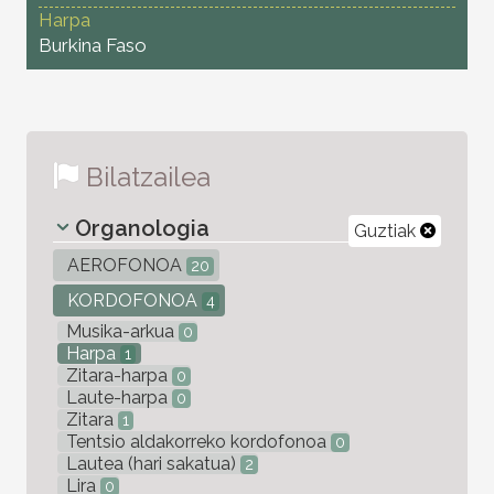
Harpa
Burkina Faso
Bilatzailea
Organologia
Guztiak
AEROFONOA
20
KORDOFONOA
4
Musika-arkua
0
Harpa
1
Zitara-harpa
0
Laute-harpa
0
Zitara
1
Tentsio aldakorreko kordofonoa
0
Lautea (hari sakatua)
2
Lira
0