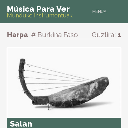
Música Para Ver
MENUA
Munduko instrumentuak
Harpa
# Burkina Faso
Guztira:
1
Salan