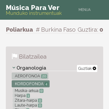
Música Para Ver
MENUA
Munduko instrumentuak
Poliarkua
# Burkina Faso
Guztira:
0
Bilatzailea
Organologia
Guztiak
AEROFONOA
20
KORDOFONOA
4
Musika-arkua
0
Harpa
1
Zitara-harpa
0
Laute-harpa
0