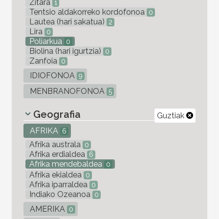
Zitara
1
Tentsio aldakorreko kordofonoa
0
Lautea (hari sakatua)
2
Lira
0
Poliarkua
0
Biolina (hari igurtzia)
0
Zanfoia
0
IDIOFONOA
9
MENBRANOFONOA
5
Geografia
Guztiak
AFRIKA
6
Afrika australa
0
Afrika erdialdea
6
Afrika mendebaldea
0
Afrika ekialdea
0
Afrika iparraldea
0
Indiako Ozeanoa
0
AMERIKA
0