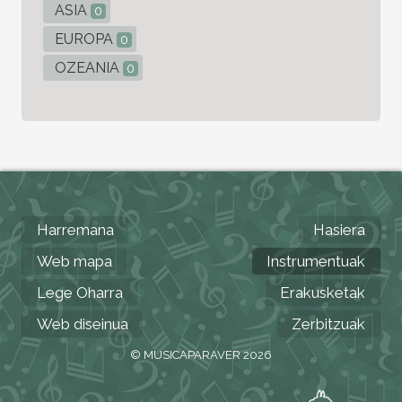
ASIA
0
EUROPA
0
OZEANIA
0
Harremana
Hasiera
Web mapa
Instrumentuak
Lege Oharra
Erakusketak
Web diseinua
Zerbitzuak
© MUSICAPARAVER 2026