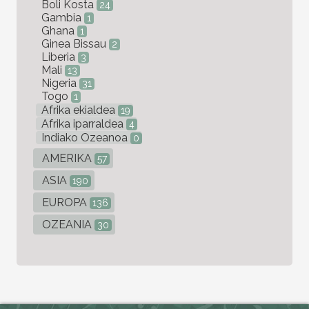
Boli Kosta
24
Gambia
1
Ghana
1
Ginea Bissau
2
Liberia
3
Mali
13
Nigeria
31
Togo
1
Afrika ekialdea
19
Afrika iparraldea
4
Indiako Ozeanoa
0
AMERIKA
57
ASIA
190
EUROPA
136
OZEANIA
30