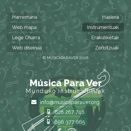
Harremana
Hasiera
Web mapa
Instrumentuak
Lege Oharra
Erakusketak
Web diseinua
Zerbitzuak
© MUSICAPARAVER 2026
Música Para Ver
Munduko instrumentuak
info@musicaparaver.org
628 267 746
696 377 665