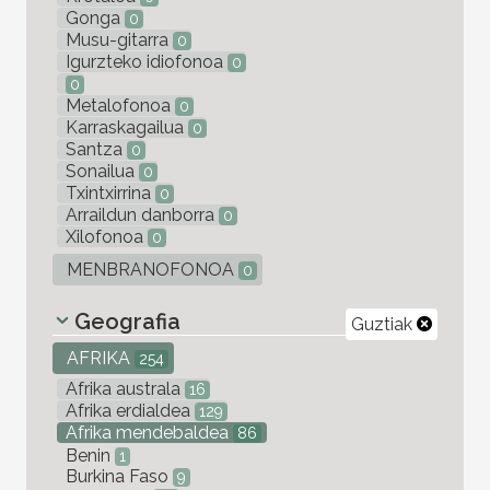
Gonga
0
Musu-gitarra
0
Igurzteko idiofonoa
0
0
Metalofonoa
0
Karraskagailua
0
Santza
0
Sonailua
0
Txintxirrina
0
Arraildun danborra
0
Xilofonoa
0
MENBRANOFONOA
0
Geografia
Guztiak
AFRIKA
254
Afrika australa
16
Afrika erdialdea
129
Afrika mendebaldea
86
Benin
1
Burkina Faso
9