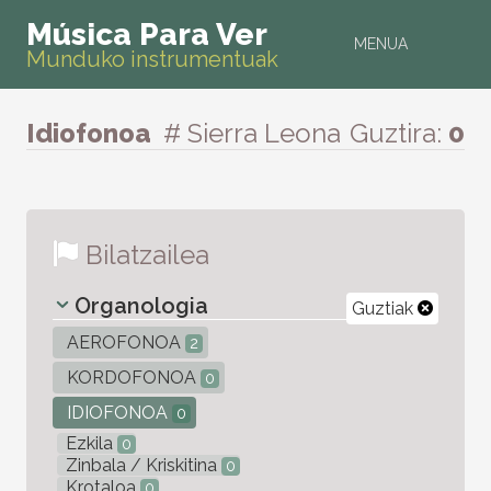
Música Para Ver
MENUA
Munduko instrumentuak
Idiofonoa
# Sierra Leona
Guztira:
0
Bilatzailea
Organologia
Guztiak
AEROFONOA
2
KORDOFONOA
0
IDIOFONOA
0
Ezkila
0
Zinbala / Kriskitina
0
Krotaloa
0