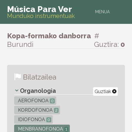
Música Para Ver
MENUA
Munduko instrumentuak
Kopa-formako danborra
#
Burundi
Guztira:
0
Bilatzailea
Organologia
Guztiak
AEROFONOA
0
KORDOFONOA
2
IDIOFONOA
0
MENBRANOFONOA
1