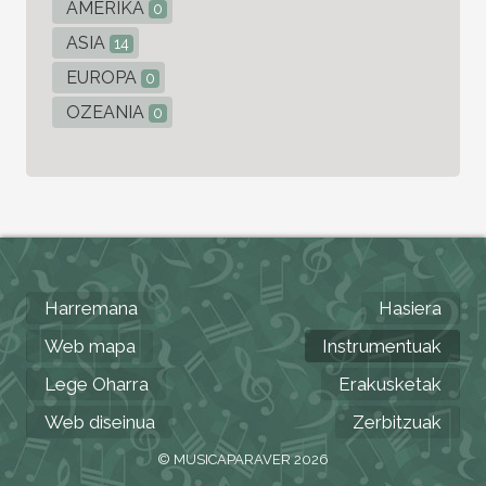
AMERIKA
0
ASIA
14
EUROPA
0
OZEANIA
0
Harremana
Hasiera
Web mapa
Instrumentuak
Lege Oharra
Erakusketak
Web diseinua
Zerbitzuak
© MUSICAPARAVER 2026