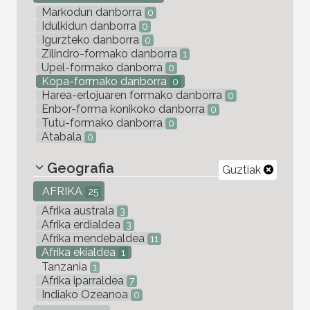
Markodun danborra
0
Idulkidun danborra
0
Igurzteko danborra
0
Zilindro-formako danborra
1
Upel-formako danborra
0
Kopa-formako danborra
0
Harea-erlojuaren formako danborra
0
Enbor-forma konikoko danborra
0
Tutu-formako danborra
0
Atabala
0
Geografia
Guztiak
AFRIKA
25
Afrika australa
3
Afrika erdialdea
3
Afrika mendebaldea
11
Afrika ekialdea
1
Tanzania
1
Afrika iparraldea
7
Indiako Ozeanoa
0