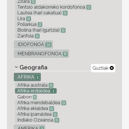
Zitara
0
Tentsio aldakorreko kordofonoa
0
Lautea (hari sakatua)
0
Lira
0
Poliarkua
2
Biolina (hari igurtzia)
0
Zanfoia
0
IDIOFONOA
31
MENBRANOFONOA
8
Geografia
Guztiak
AFRIKA
1
Afrika australa
0
Afrika erdialdea
1
Gabon
1
Afrika mendebaldea
0
Afrika ekialdea
0
Afrika iparraldea
0
Indiako Ozeanoa
0
AMERIKA
2