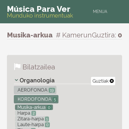
Música Para Ver
MENUA
Munduko instrumentuak
Musika-arkua
# Kamerun
Guztira:
0
Bilatzailea
Organologia
Guztiak
AEROFONOA
19
KORDOFONOA
5
Musika-arkua
0
Harpa
2
Zitara-harpa
1
Laute-harpa
0