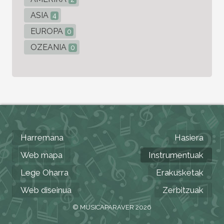
ASIA
4
EUROPA
0
OZEANIA
0
Harremana
Hasiera
Web mapa
Instrumentuak
Lege Oharra
Erakusketak
Web diseinua
Zerbitzuak
© MUSICAPARAVER 2026