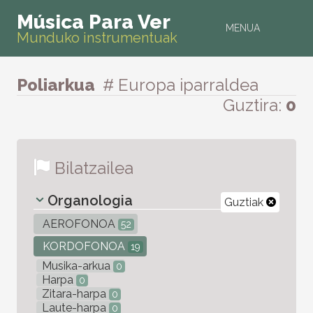
Música Para Ver
MENUA
Munduko instrumentuak
Poliarkua
# Europa iparraldea
Guztira:
0
Bilatzailea
Organologia
Guztiak
AEROFONOA
52
KORDOFONOA
19
Musika-arkua
0
Harpa
0
Zitara-harpa
0
Laute-harpa
0