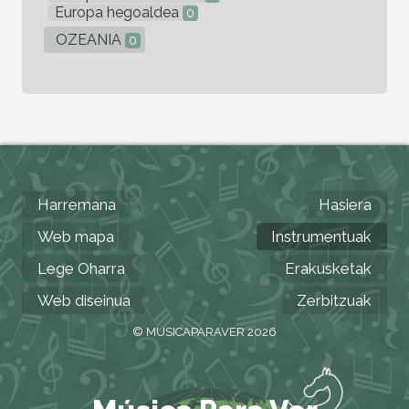
Europa hegoaldea
0
OZEANIA
0
Harremana
Hasiera
Web mapa
Instrumentuak
Lege Oharra
Erakusketak
Web diseinua
Zerbitzuak
© MUSICAPARAVER 2026