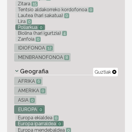
Zitara
15
Tentsio aldakorreko kordofonoa
0
Lautea (hari sakatua)
0
Lira
0
Poliarkua
0
Biolina (hari igurtzia)
4
Zanfoia
0
IDIOFONOA
12
MENBRANOFONOA
8
Geografia
Guztiak
AFRIKA
6
AMERIKA
0
ASIA
0
EUROPA
0
Europa ekialdea
0
Europa iparraldea
0
Europa mendebaldea
0