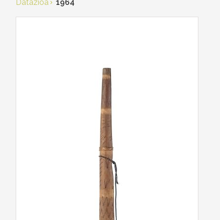
Datazioa
1964