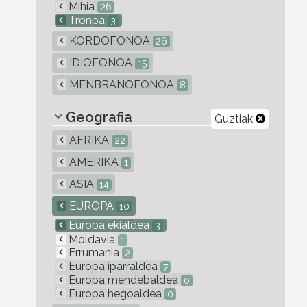
Mihia
26
Tronpa
3
KORDOFONOA
26
IDIOFONOA
15
MENBRANOFONOA
8
Geografia
Guztiak
AFRIKA
22
AMERIKA
1
ASIA
14
EUROPA
10
Europa ekialdea
3
Moldavia
1
Errumania
2
Europa iparraldea
7
Europa mendebaldea
0
Europa hegoaldea
0