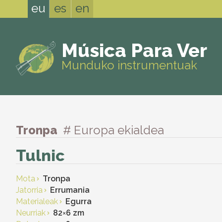
eu
es
en
Música Para Ver
Munduko instrumentuak
Tronpa
# Europa ekialdea
Tulnic
Mota
Tronpa
Jatorria
Errumania
Materialeak
Egurra
Neurriak
82
×
6 zm