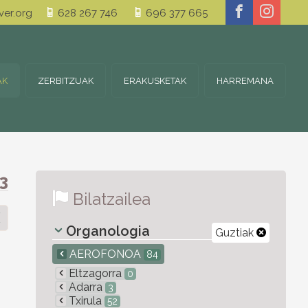
er.org
628 267 746
696 377 665
AK
ZERBITZUAK
ERAKUSKETAK
HARREMANA
3
Bilatzailea
Organologia
Guztiak
AEROFONOA
84
Eltzagorra
0
Adarra
3
Txirula
52