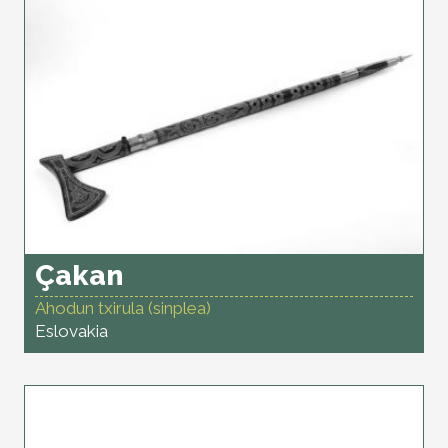
Çakan
Ahodun txirula (sinplea)
Eslovakia