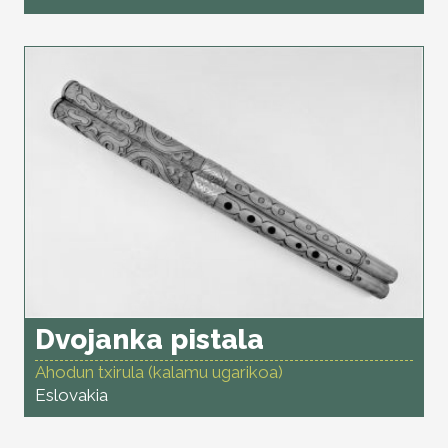
Dvojanka pistala
Ahodun txirula (kalamu ugarikoa)
Eslovakia