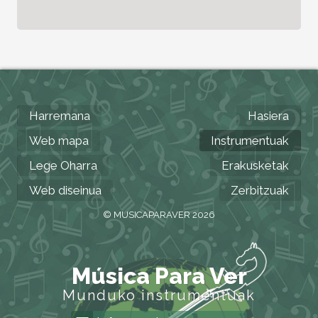
Harremana
Hasiera
Web mapa
Instrumentuak
Lege Oharra
Erakusketak
Web diseinua
Zerbitzuak
© MUSICAPARAVER 2026
Música Para Ver
Munduko instrumentuak