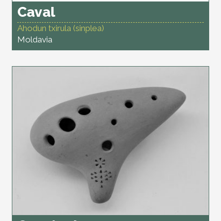
Caval
Ahodun txirula (sinplea)
Moldavia