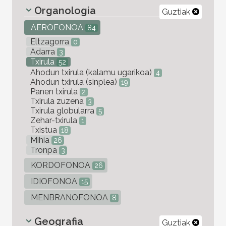
Organologia
Guztiak
AEROFONOA
84
Eltzagorra
0
Adarra
3
Txirula
52
Ahodun txirula (kalamu ugarikoa)
4
Ahodun txirula (sinplea)
19
Panen txirula
2
Txirula zuzena
3
Txirula globularra
5
Zehar-txirula
1
Txistua
18
Mihia
26
Tronpa
3
KORDOFONOA
26
IDIOFONOA
15
MENBRANOFONOA
8
Geografia
Guztiak