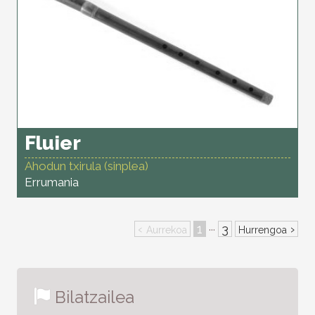
Fluier
Ahodun txirula (sinplea)
Errumania
‹
1
3
›
···
Aurrekoa
Hurrengoa
Bilatzailea