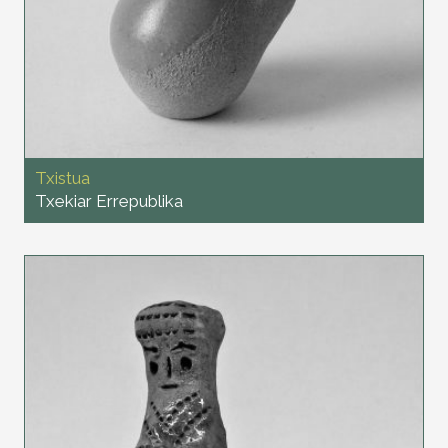
Txistua
Txekiar Errepublika