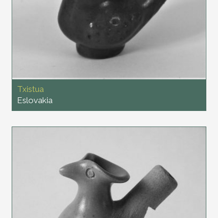
Txistua
Eslovakia