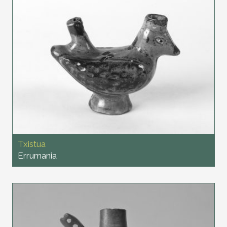
Txistua
Errumania