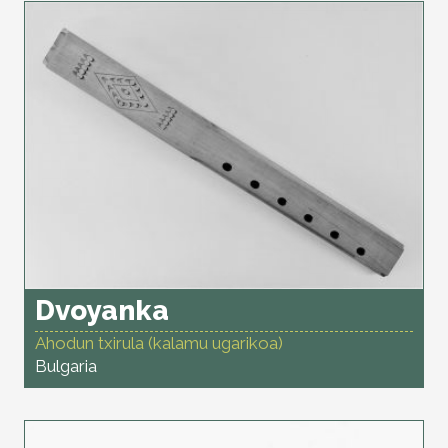
Dvoyanka
Ahodun txirula (kalamu ugarikoa)
Bulgaria