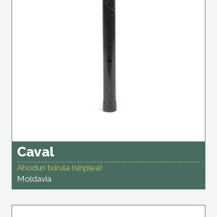
Caval
Ahodun txirula (sinplea)
Moldavia