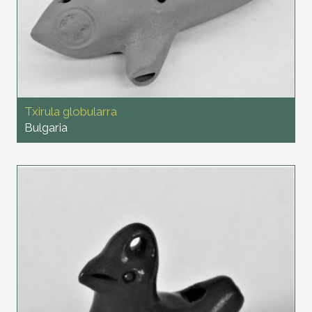
Txirula globularra
Bulgaria