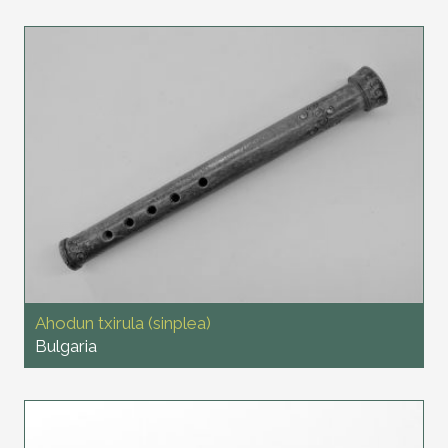
Ahodun txirula (sinplea)
Bulgaria