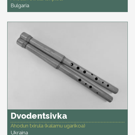
Bulgaria
Dvodentsivka
Ahodun txirula (kalamu ugarikoa)
Ukraina