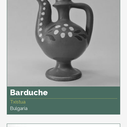
Barduche
Txistua
Bulgaria