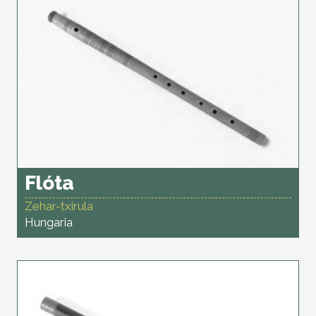
Flóta
Zehar-txirula
Hungaria