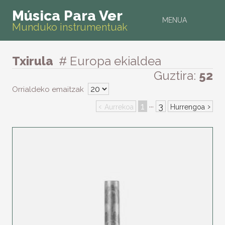
Música Para Ver
MENUA
Munduko instrumentuak
Txirula
# Europa ekialdea
Guztira:
52
Orrialdeko emaitzak
‹
1
3
›
···
Aurrekoa
Hurrengoa