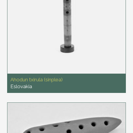
Ahodun txirula (sinplea)
Eslovakia