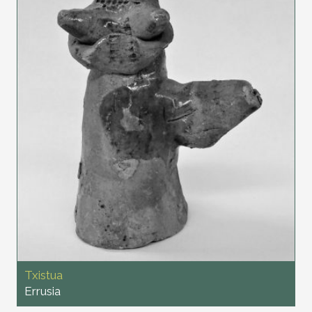
Txistua
Errusia