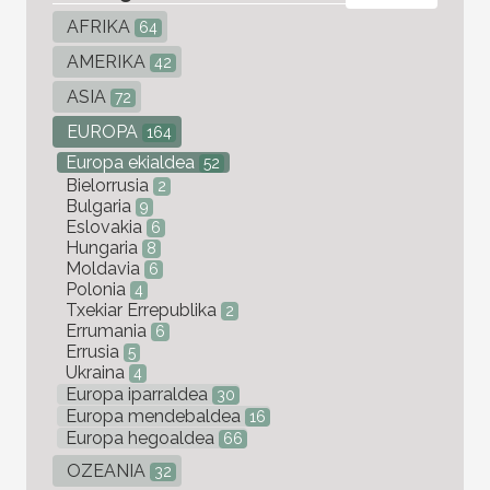
AFRIKA
64
AMERIKA
42
ASIA
72
EUROPA
164
Europa ekialdea
52
Bielorrusia
2
Bulgaria
9
Eslovakia
6
Hungaria
8
Moldavia
6
Polonia
4
Txekiar Errepublika
2
Errumania
6
Errusia
5
Ukraina
4
Europa iparraldea
30
Europa mendebaldea
16
Europa hegoaldea
66
OZEANIA
32