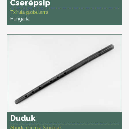
Cserépsip
Txirula globularra
Hungaria
Duduk
Ahodun txirula (sinplea)