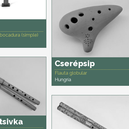
bocadura (simple)
Cserépsip
Flauta globular
Hungría
tsivka