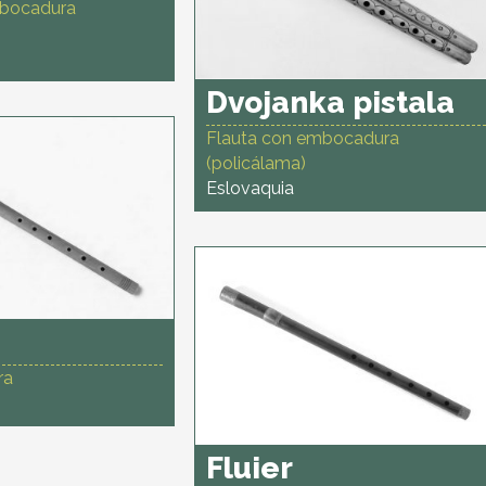
mbocadura
Dvojanka pistala
Flauta con embocadura
(policálama)
Eslovaquia
ra
Fluier