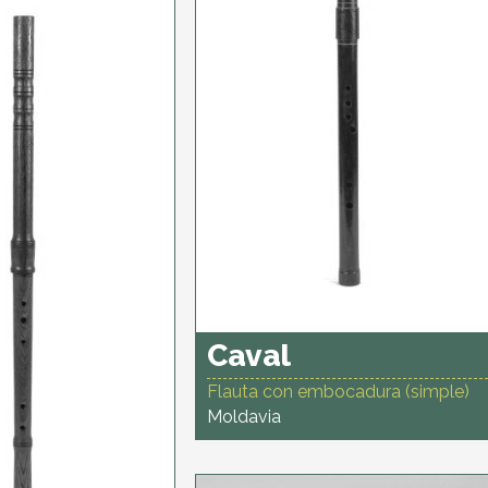
Caval
Flauta con embocadura (simple)
Moldavia