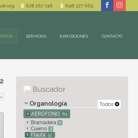
er.org
628 267 746
696 377 665
ENTOS
SERVICIOS
EXPOSICIONES
CONTACTO
2
Buscador
›
Organología
Todos
AERÓFONO
84
Bramadera
0
Cuerno
3
Flauta
52