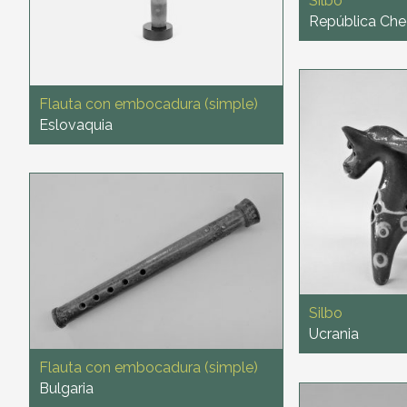
Silbo
República Ch
Flauta con embocadura (simple)
Eslovaquia
Silbo
Ucrania
Flauta con embocadura (simple)
Bulgaria