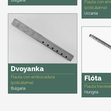
Bulgaria
Flauta con e
(policálama)
Ucrania
Dvoyanka
Flóta
Flauta con embocadura
(policálama)
Flauta travese
Bulgaria
Hungría