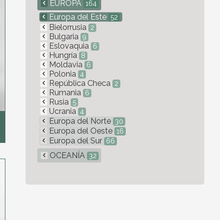
EUROPA
164
Europa del Este
52
Bielorrusia
2
Bulgaria
9
Eslovaquia
6
Hungría
8
Moldavia
6
Polonia
4
República Checa
2
Rumania
6
Rusia
5
Ucrania
4
Europa del Norte
30
Europa del Oeste
16
Europa del Sur
66
OCEANÍA
32