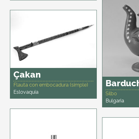
Çakan
Barduc
Flauta con embocadura (simple)
Eslovaquia
Silbo
Bulgaria