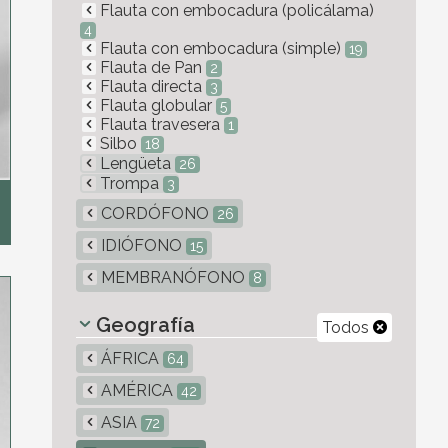
Flauta con embocadura (policálama)
4
Flauta con embocadura (simple)
19
Flauta de Pan
2
Flauta directa
3
Flauta globular
5
Flauta travesera
1
Silbo
18
Lengüeta
26
Trompa
3
CORDÓFONO
26
IDIÓFONO
15
MEMBRANÓFONO
8
Geografía
Todos
ÁFRICA
64
AMÉRICA
42
ASIA
72