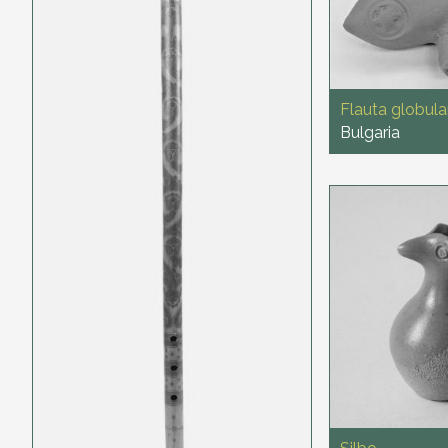
Flauta globula
Bulgaria