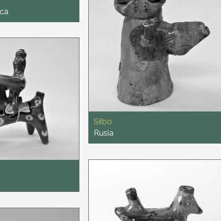
eca
Silbo
Rusia