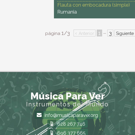
Flauta con embocadura (simple)
Rumania
1/3
‹
1
3
···
página
Anterior
Siguiente
Música Para Ver
Instrumentos del Mundo
info@musicaparaver.org
628 267 746
696 377 665