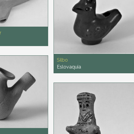
r
Silbo
Eslovaquia