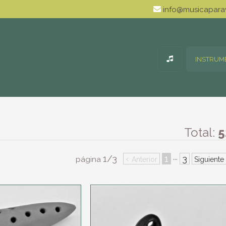
info@musicaparav
INSTRUM
Total:
5
1/3
‹
1
3
···
página
Anterior
Siguiente