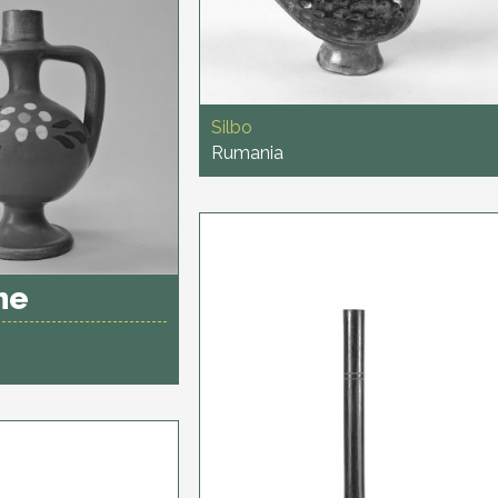
Silbo
Rumania
he