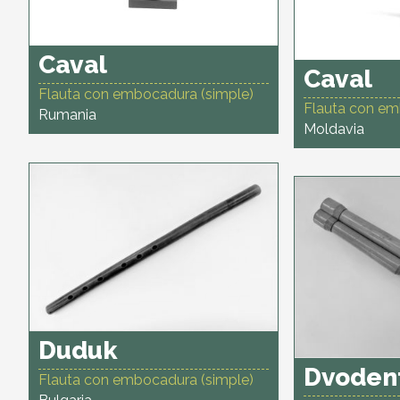
Caval
Caval
Flauta con embocadura (simple)
Flauta con em
Rumania
Moldavia
Duduk
Dvoden
Flauta con embocadura (simple)