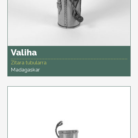
Valiha
Zitara tubularra
Madagaskar