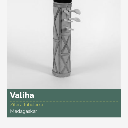
Valiha
Zitara tubularra
Madagaskar