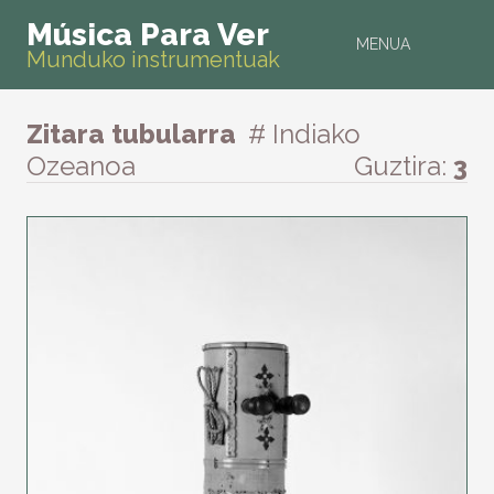
Música Para Ver
MENUA
Munduko instrumentuak
Zitara tubularra
# Indiako
Ozeanoa
Guztira:
3