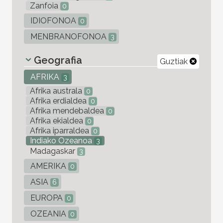
Zanfoia
0
IDIOFONOA
0
MENBRANOFONOA
3
Geografia
Guztiak
AFRIKA
3
Afrika australa
0
Afrika erdialdea
0
Afrika mendebaldea
0
Afrika ekialdea
0
Afrika iparraldea
0
Indiako Ozeanoa
3
Madagaskar
3
AMERIKA
0
ASIA
6
EUROPA
0
OZEANIA
0