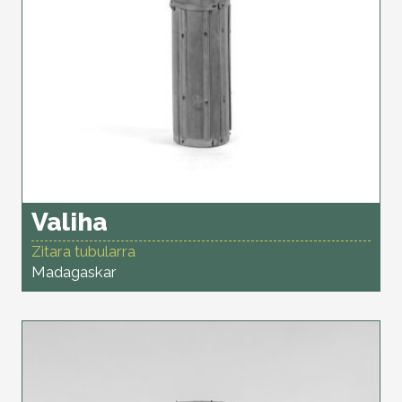
Valiha
Zitara tubularra
Madagaskar