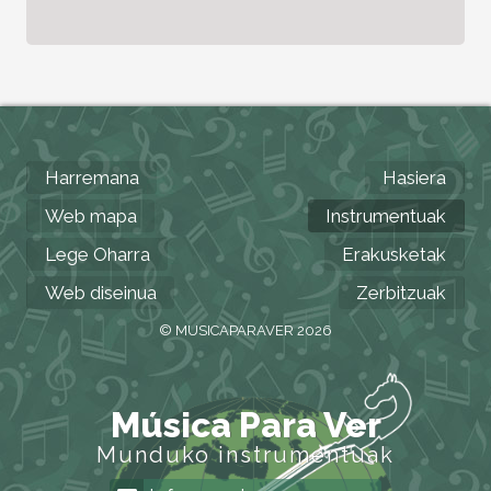
Harremana
Hasiera
Web mapa
Instrumentuak
Lege Oharra
Erakusketak
Web diseinua
Zerbitzuak
© MUSICAPARAVER 2026
Música Para Ver
Munduko instrumentuak