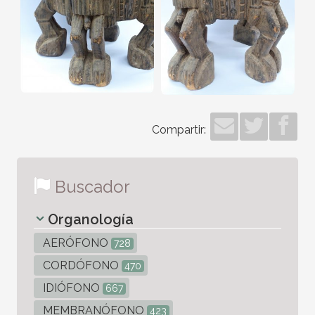
Compartir:
Buscador
Organología
AERÓFONO
728
CORDÓFONO
470
IDIÓFONO
667
MEMBRANÓFONO
423