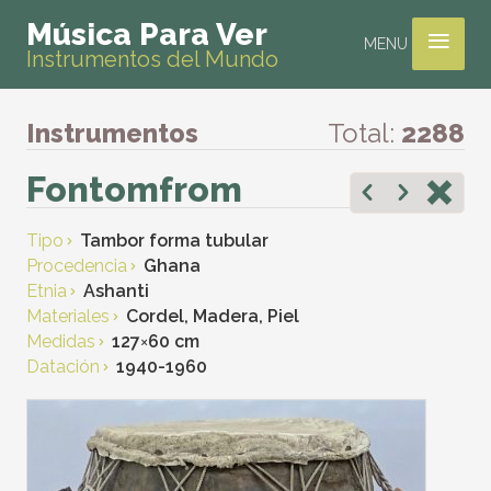
≡
Música Para Ver
MENU
Instrumentos del Mundo
Instrumentos
Total:
2288
Fontomfrom
Tipo
Tambor forma tubular
Procedencia
Ghana
Etnia
Ashanti
Materiales
Cordel, Madera, Piel
Medidas
127
×
60 cm
Datación
1940-1960