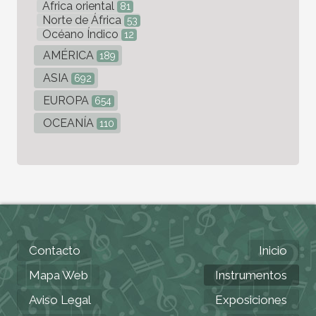
Africa oriental
81
Norte de África
53
Océano Índico
12
AMÉRICA
189
ASIA
692
EUROPA
654
OCEANÍA
110
Contacto
Inicio
Mapa Web
Instrumentos
Aviso Legal
Exposiciones