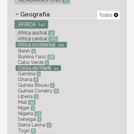
MEMBRANÓFONO
12
Geografía
Todos
ÁFRICA
642
Africa austral
31
Africa central
265
África occidental
199
Benin
5
Burkina Faso
38
Cabo Verde
1
Costa de Marfil
44
Gambia
1
Ghana
8
Guinea Bissau
2
Guinea Conakry
8
Liberia
3
Malí
30
Níger
1
Nigeria
43
Senegal
5
Sierra Leona
2
Togo
8