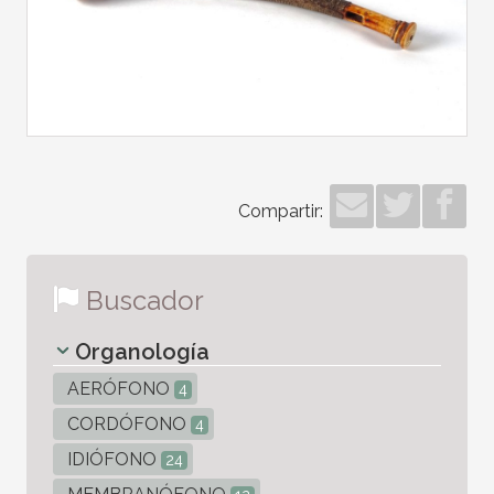
Compartir:
Buscador
Organología
AERÓFONO
4
CORDÓFONO
4
IDIÓFONO
24