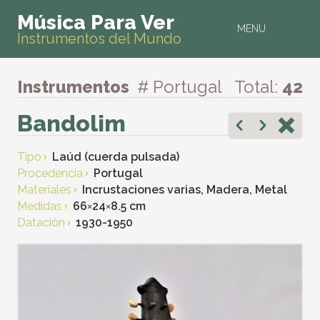
Música Para Ver
MENU
Instrumentos del Mundo
Instrumentos
# Portugal
Total:
42
Bandolim
Tipo
Laúd (cuerda pulsada)
Procedencia
Portugal
Materiales
Incrustaciones varias, Madera, Metal
Medidas
66
×
24
×
8.5 cm
Datación
1930-1950