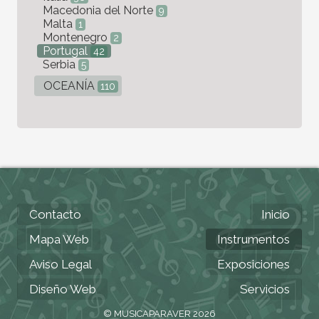
Macedonia del Norte
9
Malta
1
Montenegro
2
Portugal
42
Serbia
5
OCEANÍA
110
Contacto
Inicio
Mapa Web
Instrumentos
Aviso Legal
Exposiciones
Diseño Web
Servicios
© MUSICAPARAVER 2026