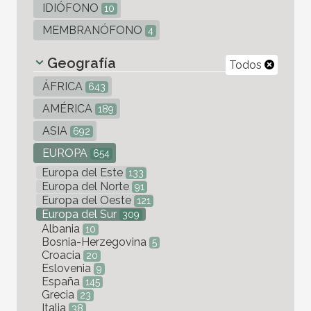
IDIÓFONO
10
MEMBRANÓFONO
4
Geografía
Todos
ÁFRICA
643
AMÉRICA
189
ASIA
692
EUROPA
654
Europa del Este
133
Europa del Norte
91
Europa del Oeste
121
Europa del Sur
309
Albania
10
Bosnia-Herzegovina
5
Croacia
20
Eslovenia
9
España
145
Grecia
23
Italia
38