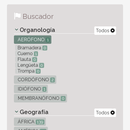
Buscador
Organología
Todos
AERÓFONO
1
Bramadera
0
Cuerno
1
Flauta
0
Lengüeta
0
Trompa
0
CORDÓFONO
2
IDIÓFONO
1
MEMBRANÓFONO
0
Geografía
Todos
ÁFRICA
139