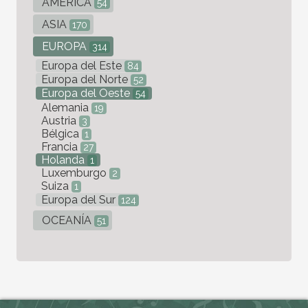
AMÉRICA
54
ASIA
170
EUROPA
314
Europa del Este
84
Europa del Norte
52
Europa del Oeste
54
Alemania
19
Austria
3
Bélgica
1
Francia
27
Holanda
1
Luxemburgo
2
Suiza
1
Europa del Sur
124
OCEANÍA
51