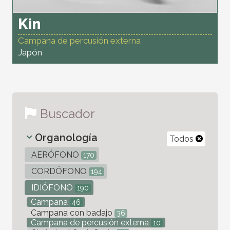
Kin
Campana de percusión externa
Japón
Buscador
Organología
Todos
AERÓFONO
170
CORDÓFONO
194
IDIÓFONO
190
Campana
46
Campana con badajo
36
Campana de percusión externa
10