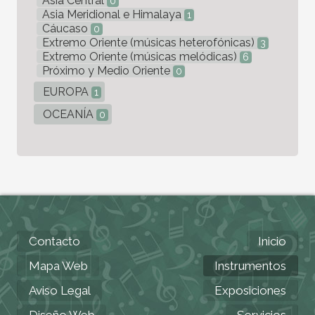
Asia Central
0
Asia Meridional e Himalaya
1
Cáucaso
0
Extremo Oriente (músicas heterofónicas)
3
Extremo Oriente (músicas melódicas)
6
Próximo y Medio Oriente
0
EUROPA
1
OCEANÍA
0
Contacto
Inicio
Mapa Web
Instrumentos
Aviso Legal
Exposiciones
Diseño Web
Servicios