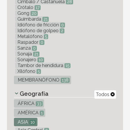
Címbalo / Castañuela
28
Crótalo
17
Gong
20
Guimbarda
21
Idiófono de fricción
0
Idiófono de golpeo
2
Metalófono
5
Raspador
0
Sanza
0
Sonaja
21
Sonajero
10
Tambor de hendidura
15
Xilófono
5
MEMBRANÓFONO
138
Geografía
Todos
ÁFRICA
33
AMÉRICA
1
ASIA
10