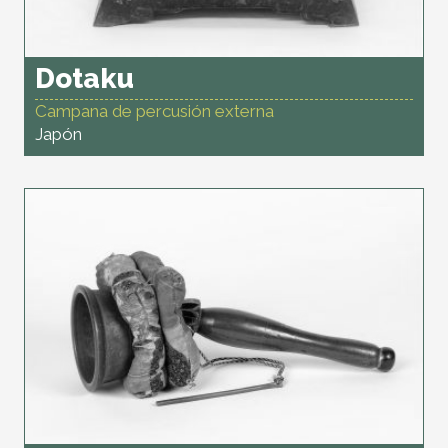
Dotaku
Campana de percusión externa
Japón