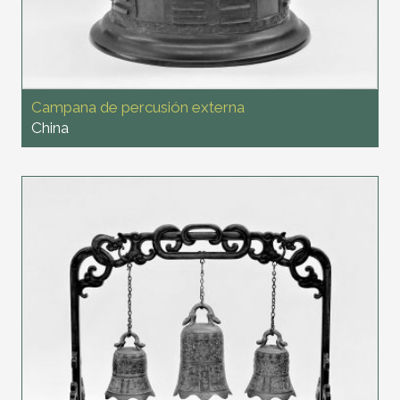
Campana de percusión externa
China