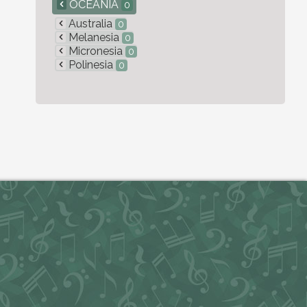
OCEANÍA
0
Australia
0
Melanesia
0
Micronesia
0
Polinesia
0