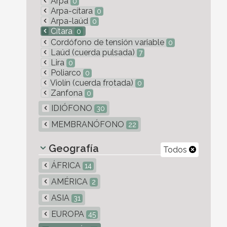
Arpa
0
Arpa-cítara
0
Arpa-laúd
0
Cítara
0
Cordófono de tensión variable
0
Laúd (cuerda pulsada)
7
Lira
0
Poliarco
0
Violín (cuerda frotada)
0
Zanfona
0
IDIÓFONO
30
MEMBRANÓFONO
22
Geografía
Todos
ÁFRICA
14
AMÉRICA
2
ASIA
31
EUROPA
45