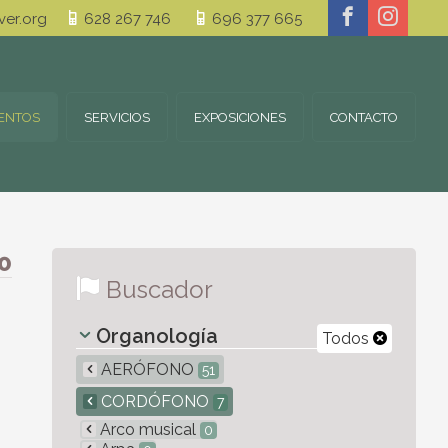
er.org
628 267 746
696 377 665
ENTOS
SERVICIOS
EXPOSICIONES
CONTACTO
0
Buscador
Organología
Todos
AERÓFONO
51
CORDÓFONO
7
Arco musical
0