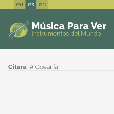
eu
es
en
Música Para Ver
Instrumentos del Mundo
Cítara
# Oceanía