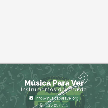
Música Para Ver
Instrumentos del Mundo
info@musicaparaver.org
628 267 746