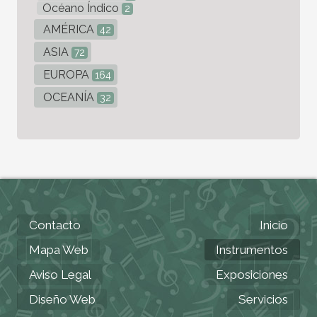
Océano Índico
2
AMÉRICA
42
ASIA
72
EUROPA
164
OCEANÍA
32
Contacto
Inicio
Mapa Web
Instrumentos
Aviso Legal
Exposiciones
Diseño Web
Servicios