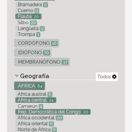
Bramadera
0
Cuerno
9
Flauta
20
Silbo
20
Lengüeta
0
Trompa
1
CORDÓFONO
16
IDIÓFONO
70
MEMBRANÓFONO
37
Geografía
Todos
ÁFRICA
64
Africa austral
6
Africa central
24
Camerún
4
Rep. Democrática del Congo
20
África occidental
20
Africa oriental
6
Norte de África
6