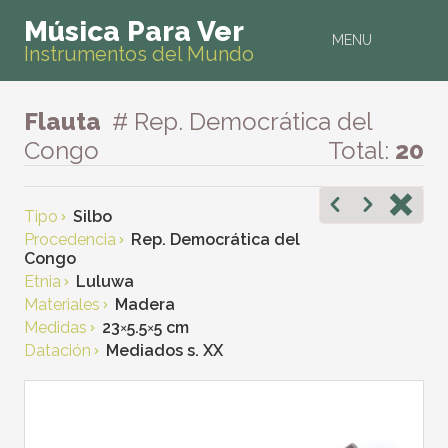
Música Para Ver
MENU
Instrumentos del Mundo
Flauta
# Rep. Democrática del
Congo
Total:
20
Tipo
Silbo
Procedencia
Rep. Democrática del
Congo
Etnia
Luluwa
Materiales
Madera
Medidas
23
×
5.5
×
5 cm
Datación
Mediados s. XX