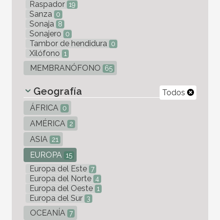
Raspador
19
Sanza
0
Sonaja
8
Sonajero
0
Tambor de hendidura
0
Xilófono
1
MEMBRANÓFONO
65
Geografía
Todos
ÁFRICA
0
AMÉRICA
2
ASIA
21
EUROPA
15
Europa del Este
7
Europa del Norte
4
Europa del Oeste
1
Europa del Sur
3
OCEANÍA
7