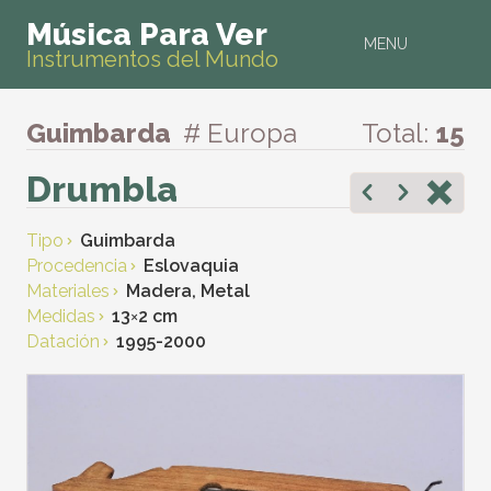
Música Para Ver
MENU
Instrumentos del Mundo
Guimbarda
# Europa
Total:
15
Drumbla
Tipo
Guimbarda
Procedencia
Eslovaquia
Materiales
Madera, Metal
Medidas
13
×
2 cm
Datación
1995-2000