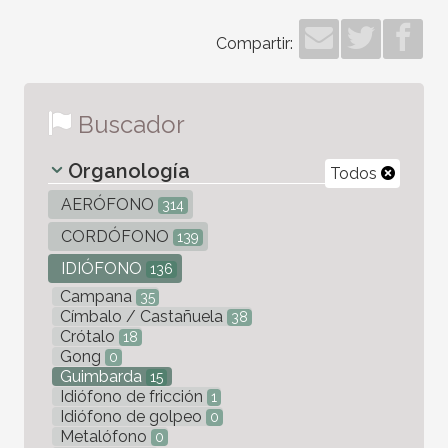
Compartir:
Buscador
Organología
Todos
AERÓFONO
314
CORDÓFONO
139
IDIÓFONO
136
Campana
35
Címbalo / Castañuela
38
Crótalo
18
Gong
0
Guimbarda
15
Idiófono de fricción
1
Idiófono de golpeo
0
Metalófono
0