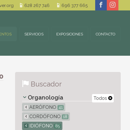
er.org
628 267 746
696 377 665
ENTOS
SERVICIOS
EXPOSICIONES
CONTACTO
0
Buscador
Organología
Todos
AERÓFONO
41
CORDÓFONO
18
IDIÓFONO
85