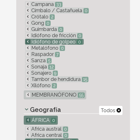
Campana
33
Címbalo / Castañuela
0
Crótalo
2
Gong
0
Guimbarda
0
Idiófono de fricción
0
Idiófono de golpeo
0
Metalófono
0
Raspador
7
Sanza
5
Sonaja
12
Sonajero
9
Tambor de hendidura
15
Xilófono
2
MEMBRANÓFONO
55
Geografía
Todos
ÁFRICA
0
Africa austral
0
Africa central
0