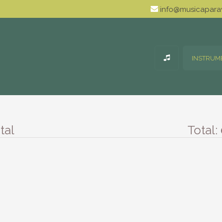
info@musicaparav
INSTRUM
tal
Total: