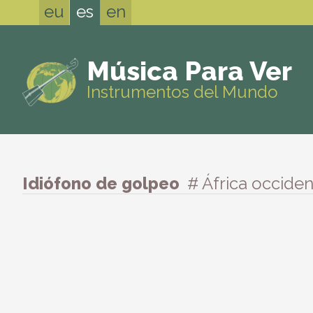
eu
es
en
Música Para Ver
Instrumentos del Mundo
Idiófono de golpeo
# África occiden