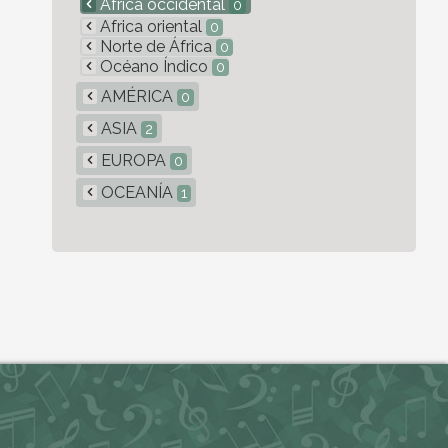
África occidental
0
Africa oriental
0
Norte de África
0
Océano Índico
0
AMÉRICA
0
ASIA
2
EUROPA
0
OCEANÍA
1