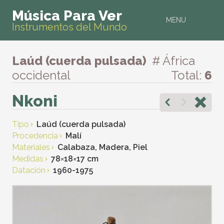
Música Para Ver
MENU
Instrumentos del Mundo
Laúd (cuerda pulsada)
# África
occidental
Total:
6
Nkoni
Tipo
Laúd (cuerda pulsada)
Procedencia
Malí
Materiales
Calabaza, Madera, Piel
Medidas
78
×
18
×
17 cm
Datación
1960-1975