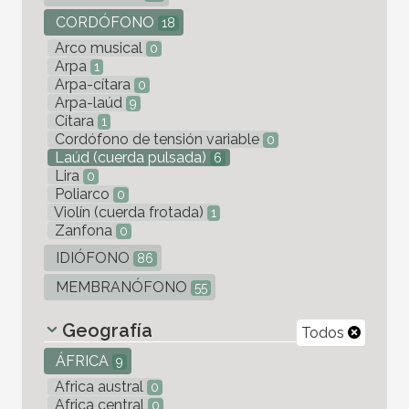
CORDÓFONO
18
Arco musical
0
Arpa
1
Arpa-cítara
0
Arpa-laúd
9
Cítara
1
Cordófono de tensión variable
0
Laúd (cuerda pulsada)
6
Lira
0
Poliarco
0
Violín (cuerda frotada)
1
Zanfona
0
IDIÓFONO
86
MEMBRANÓFONO
55
Geografía
Todos
ÁFRICA
9
Africa austral
0
Africa central
0