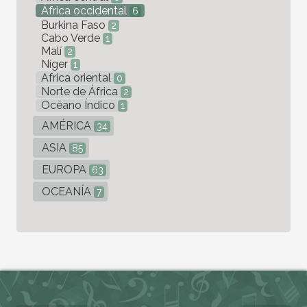
África occidental
6
Burkina Faso
2
Cabo Verde
1
Malí
2
Níger
1
Africa oriental
0
Norte de África
2
Océano Índico
1
AMÉRICA
34
ASIA
85
EUROPA
63
OCEANÍA
7