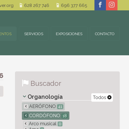
er.org
628 267 746
696 377 665
ENTOS
SERVICIOS
EXPOSICIONES
CONTACTO
6
Buscador
Organología
Todos
AERÓFONO
41
CORDÓFONO
18
Arco musical
0