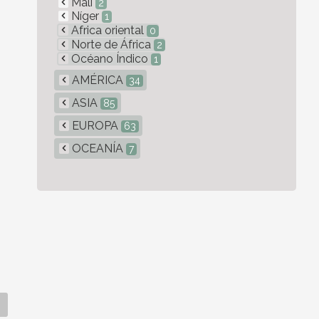
Malí
2
Níger
1
Africa oriental
0
Norte de África
2
Océano Índico
1
AMÉRICA
34
ASIA
85
EUROPA
63
OCEANÍA
7