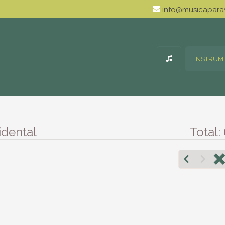
info@musicaparav
INSTRUM
idental
Total: