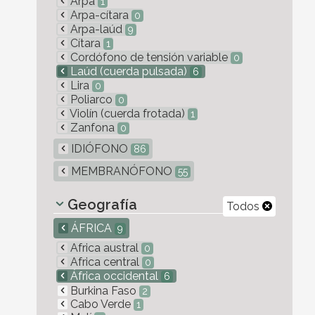
Arpa
1
Arpa-cítara
0
Arpa-laúd
9
Cítara
1
Cordófono de tensión variable
0
Laúd (cuerda pulsada)
6
Lira
0
Poliarco
0
Violín (cuerda frotada)
1
Zanfona
0
IDIÓFONO
86
MEMBRANÓFONO
55
Geografía
Todos
ÁFRICA
9
Africa austral
0
Africa central
0
África occidental
6
Burkina Faso
2
Cabo Verde
1