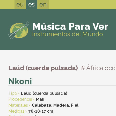
eu
es
en
Música Para Ver
Instrumentos del Mundo
Laúd (cuerda pulsada)
# África occ
Nkoni
Tipo
Laúd (cuerda pulsada)
Procedencia
Malí
Materiales
Calabaza, Madera, Piel
Medidas
78
×
18
×
17 cm