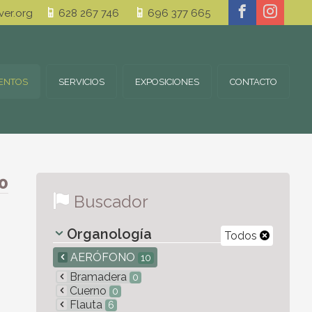
er.org
628 267 746
696 377 665
ENTOS
SERVICIOS
EXPOSICIONES
CONTACTO
0
Buscador
Organología
Todos
AERÓFONO
10
Bramadera
0
Cuerno
0
Flauta
6