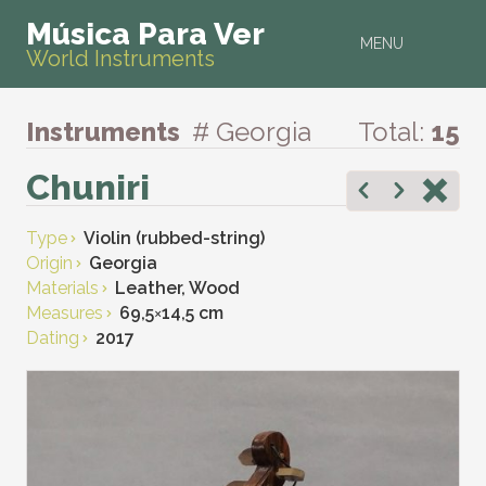
Música Para Ver
MENU
World Instruments
Instruments
# Georgia
Total:
15
Chuniri
Type
Violin (rubbed-string)
Origin
Georgia
Materials
Leather, Wood
Measures
69,5
×
14,5 cm
Dating
2017