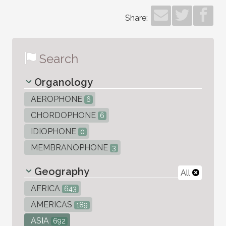
Share:
Search
Organology
AEROPHONE
6
CHORDOPHONE
6
IDIOPHONE
0
MEMBRANOPHONE
3
Geography
All
AFRICA
643
AMERICAS
189
ASIA
692