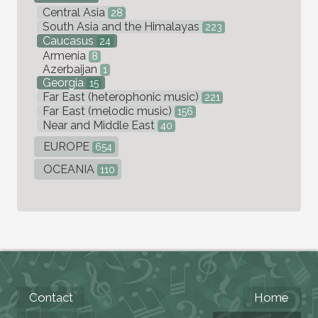
Central Asia
28
South Asia and the Himalayas
223
Caucasus
24
Armenia
8
Azerbaijan
1
Georgia
15
Far East (heterophonic music)
221
Far East (melodic music)
156
Near and Middle East
40
EUROPE
654
OCEANIA
110
Contact
Home