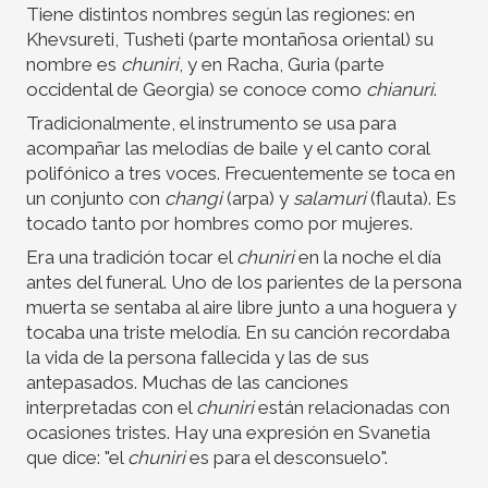
Tiene distintos nombres según las regiones: en
Khevsureti, Tusheti (parte montañosa oriental) su
nombre es
chuniri
, y en Racha, Guria (parte
occidental de Georgia) se conoce como
chianuri
.
Tradicionalmente, el instrumento se usa para
acompañar las melodías de baile y el canto coral
polifónico a tres voces. Frecuentemente se toca en
un conjunto con
changi
(arpa) y
salamuri
(flauta). Es
tocado tanto por hombres como por mujeres.
Era una tradición tocar el
chuniri
en la noche el día
antes del funeral. Uno de los parientes de la persona
muerta se sentaba al aire libre junto a una hoguera y
tocaba una triste melodía. En su canción recordaba
la vida de la persona fallecida y las de sus
antepasados. Muchas de las canciones
interpretadas con el
chuniri
están relacionadas con
ocasiones tristes. Hay una expresión en Svanetia
que dice: "el
chuniri
es para el desconsuelo".